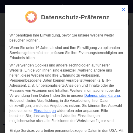
Zum
E-MAIL
0511 911 60875
Mit die
Inhalt
Datenschutz-Präferenz
springen
TERMIN
Wir benötigen Ihre Einwilligung, bevor Sie unsere Website weiter
TERMIN VEREINBAREN
besuchen können.
Wenn Sie unter 16 Jahre alt sind und Ihre Einwilligung zu optionalen
Services geben möchten, müssen Sie Ihre Erziehungsberechtigten um
Erlaubnis bitten.
Wir verwenden Cookies und andere Technologien auf unserer
Website. Einige von ihnen sind essenziell, während andere uns
IT-DOKUMENTATION
helfen, diese Website und Ihre Erfahrung zu verbessern.
i-doit Floorplan Add-on
Personenbezogene Daten können verarbeitet werden (z. B. IP-
Adressen), z. B. für personalisierte Anzeigen und Inhalte oder die
Messung von Anzeigen und Inhalten.
Weitere Informationen über die
Verwendung Ihrer Daten finden Sie in unserer
Datenschutzerklärung
.
VERÖFFENTLICHT AM
18/04/2019
VON
PATTRICK BLUHM
Es besteht keine Verpflichtung, in die Verarbeitung Ihrer Daten
einzuwilligen, um dieses Angebot zu nutzen.
Sie können Ihre Auswahl
jederzeit unter
Einstellungen
widerrufen oder anpassen.
Bitte
18
beachten Sie, dass aufgrund individueller Einstellungen
Apr.
möglicherweise nicht alle Funktionen der Website verfügbar sind.
Einige Services verarbeiten personenbezogene Daten in den USA. Mit