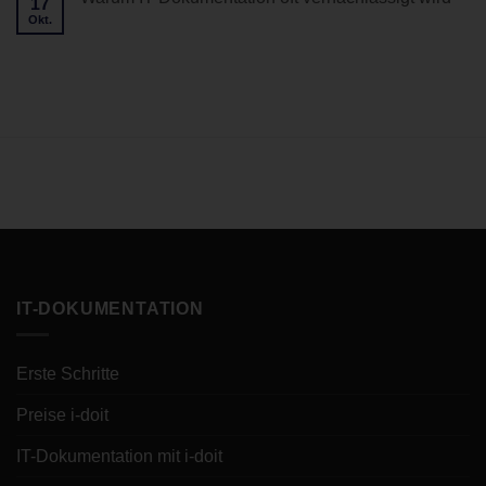
17
doit
server
Okt.
pro
Keine
is
Release
Kommentare
lost“
29
zu
Warum
IT-
Dokumentation
oft
vernachlässigt
wird
IT-DOKUMENTATION
Erste Schritte
Preise i-doit
IT-Dokumentation mit i-doit