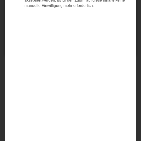
akzeptiert werden, ist für den Zugriff auf diese Inhalte keine
manuelle Einwilligung mehr erforderlich.
WEITERLESEN
→
Veröffentlicht am
IT-Dokumentation
|
Markiert
Add-on
,
addon
,
Etagenplan
,
floorplan
,
Gebäudeplan
,
Raumplan
,
WLAN
Hinterlasse ein kommentar
KATEGORIEN
Allgemein
(4)
Anwendungsfälle
(1)
IT-Dokumentation
(17)
IT-Security
(1)