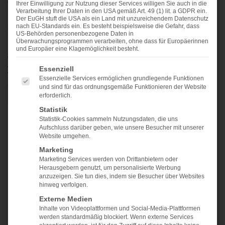
Ihrer Einwilligung zur Nutzung dieser Services willigen Sie auch in die
Verarbeitung Ihrer Daten in den USA gemäß Art. 49 (1) lit. a GDPR ein.
Der EuGH stuft die USA als ein Land mit unzureichendem Datenschutz
nach EU-Standards ein. Es besteht beispielsweise die Gefahr, dass
US-Behörden personenbezogene Daten in
Überwachungsprogrammen verarbeiten, ohne dass für Europäerinnen
und Europäer eine Klagemöglichkeit besteht.
ES FOLGT EINE LISTE DER SERVICE-GRUPPEN, FÜ
Essenziell
Essenzielle Services ermöglichen grundlegende Funktionen
und sind für das ordnungsgemäße Funktionieren der Website
erforderlich.
Statistik
Statistik-Cookies sammeln Nutzungsdaten, die uns
Mit dem i-doit Floorplan Add-on können Sie Ihre
Aufschluss darüber geben, wie unsere Besucher mit unserer
bestehende IT-Dokumentation mit Gebäude-,
Website umgehen.
Etagen- und Raumplänen sinnvoll erweitern. Mit
Marketing
diesem Add-on können Sie innerhalb weniger
Marketing Services werden von Drittanbietern oder
Herausgebern genutzt, um personalisierte Werbung
Minuten Ihre Pläne anlegen und beliebig viele
anzuzeigen. Sie tun dies, indem sie Besucher über Websites
Objekte auf Ihnen Platzieren. So können Ihre
hinweg verfolgen.
Techniker sich bereits vor dem Arbeitseinsatz ein
Externe Medien
Inhalte von Videoplattformen und Social-Media-Plattformen
umfassendes Bild über den Standort machen. Sie
werden standardmäßig blockiert. Wenn externe Services
können zwischen den-> weiterlesen