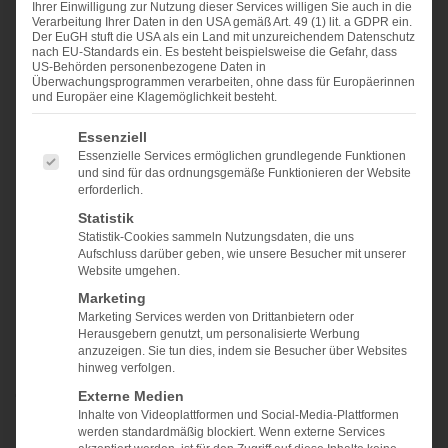
Ihrer Einwilligung zur Nutzung dieser Services willigen Sie auch in die
Verarbeitung Ihrer Daten in den USA gemäß Art. 49 (1) lit. a GDPR ein.
Wir helfen Ihnen, in nur 3 Monaten über eine
Der EuGH stuft die USA als ein Land mit unzureichendem Datenschutz
nach EU-Standards ein. Es besteht beispielsweise die Gefahr, dass
vollständige, zentrale IT-Dokumentation mit klaren
US-Behörden personenbezogene Daten in
Überwachungsprogrammen verarbeiten, ohne dass für Europäerinnen
Prozessen und Verantwortlichkeiten zu verfügen.
und Europäer eine Klagemöglichkeit besteht.
ES FOLGT EINE LISTE DER SERVICE-GRUPPEN, FÜ
Essenziell
ANFRAGE
Essenzielle Services ermöglichen grundlegende Funktionen
und sind für das ordnungsgemäße Funktionieren der Website
erforderlich.
Statistik
Statistik-Cookies sammeln Nutzungsdaten, die uns
Aufschluss darüber geben, wie unsere Besucher mit unserer
Website umgehen.
Marketing
Marketing Services werden von Drittanbietern oder
Herausgebern genutzt, um personalisierte Werbung
anzuzeigen. Sie tun dies, indem sie Besucher über Websites
hinweg verfolgen.
Zammad und i-doit
Externe Medien
Inhalte von Videoplattformen und Social-Media-Plattformen
Mit Zammad und i-doit verfügen Sie über zwei
werden standardmäßig blockiert. Wenn externe Services