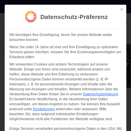
Zum
E-MAIL
0511 911 60875
Mit die
Inhalt
Datenschutz-Präferenz
springen
TERMIN
Wir benötigen Ihre Einwilligung, bevor Sie unsere Website weiter
TERMIN VEREINBAREN
besuchen können.
Wenn Sie unter 16 Jahre alt sind und Ihre Einwilligung zu optionalen
Services geben möchten, müssen Sie Ihre Erziehungsberechtigten um
Erlaubnis bitten.
WIR BRINGEN IHRE IT-
Wir verwenden Cookies und andere Technologien auf unserer
Website. Einige von ihnen sind essenziell, während andere uns
DOKUMENTATION AUF
helfen, diese Website und Ihre Erfahrung zu verbessern.
Personenbezogene Daten können verarbeitet werden (z. B. IP-
STAND
Adressen), z. B. für personalisierte Anzeigen und Inhalte oder die
Messung von Anzeigen und Inhalten.
Weitere Informationen über die
Verwendung Ihrer Daten finden Sie in unserer
Datenschutzerklärung
.
Es besteht keine Verpflichtung, in die Verarbeitung Ihrer Daten
Mit einer teilautomatisierten IT-
einzuwilligen, um dieses Angebot zu nutzen.
Sie können Ihre Auswahl
jederzeit unter
Einstellungen
widerrufen oder anpassen.
Bitte
Dokumentation werden Aufwände
beachten Sie, dass aufgrund individueller Einstellungen
möglicherweise nicht alle Funktionen der Website verfügbar sind.
deutlich reduziert.
Einige Services verarbeiten personenbezogene Daten in den USA. Mit