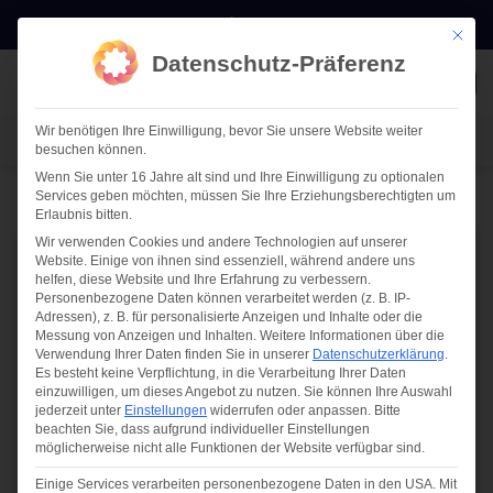
Zum
E-MAIL
0511 911 60875
Mit die
Inhalt
Datenschutz-Präferenz
springen
TERMIN
Wir benötigen Ihre Einwilligung, bevor Sie unsere Website weiter
TERMIN VEREINBAREN
besuchen können.
Wenn Sie unter 16 Jahre alt sind und Ihre Einwilligung zu optionalen
Services geben möchten, müssen Sie Ihre Erziehungsberechtigten um
Erlaubnis bitten.
Wir verwenden Cookies und andere Technologien auf unserer
Website. Einige von ihnen sind essenziell, während andere uns
IT-DOKUMENTATION
,
JDISC
helfen, diese Website und Ihre Erfahrung zu verbessern.
Synergien schaffen mit JDisc
Personenbezogene Daten können verarbeitet werden (z. B. IP-
Adressen), z. B. für personalisierte Anzeigen und Inhalte oder die
und i-doit: Optimieren Sie Ihre
Messung von Anzeigen und Inhalten.
Weitere Informationen über die
Verwendung Ihrer Daten finden Sie in unserer
Datenschutzerklärung
.
IT-Infrastrukturverwaltung
Es besteht keine Verpflichtung, in die Verarbeitung Ihrer Daten
einzuwilligen, um dieses Angebot zu nutzen.
Sie können Ihre Auswahl
jederzeit unter
Einstellungen
widerrufen oder anpassen.
Bitte
VERÖFFENTLICHT AM
13/07/2023
VON
PATTRICK BLUHM
beachten Sie, dass aufgrund individueller Einstellungen
möglicherweise nicht alle Funktionen der Website verfügbar sind.
Einige Services verarbeiten personenbezogene Daten in den USA. Mit