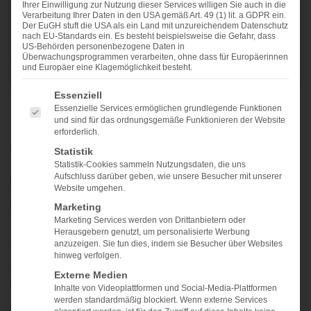
Ihrer Einwilligung zur Nutzung dieser Services willigen Sie auch in die
Verarbeitung Ihrer Daten in den USA gemäß Art. 49 (1) lit. a GDPR ein.
WEITERLESEN
→
Der EuGH stuft die USA als ein Land mit unzureichendem Datenschutz
nach EU-Standards ein. Es besteht beispielsweise die Gefahr, dass
US-Behörden personenbezogene Daten in
Überwachungsprogrammen verarbeiten, ohne dass für Europäerinnen
und Europäer eine Klagemöglichkeit besteht.
Veröffentlicht am
IT-Dokumentation
,
JDISC
1
Kommentar
ES FOLGT EINE LISTE DER SERVICE-GRUPPEN, FÜ
Essenziell
Essenzielle Services ermöglichen grundlegende Funktionen
und sind für das ordnungsgemäße Funktionieren der Website
erforderlich.
KATEGORIEN
Statistik
Statistik-Cookies sammeln Nutzungsdaten, die uns
Allgemein
(4)
Aufschluss darüber geben, wie unsere Besucher mit unserer
Website umgehen.
Anwendungsfälle
(1)
Marketing
Marketing Services werden von Drittanbietern oder
IT-Dokumentation
(17)
Herausgebern genutzt, um personalisierte Werbung
anzuzeigen. Sie tun dies, indem sie Besucher über Websites
IT-Security
(1)
hinweg verfolgen.
Externe Medien
JDISC
(1)
Inhalte von Videoplattformen und Social-Media-Plattformen
werden standardmäßig blockiert. Wenn externe Services
Zammad
(2)