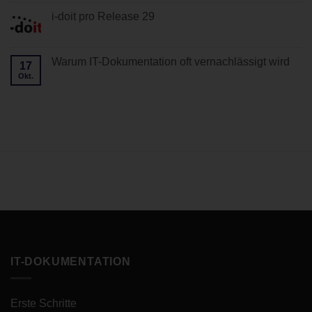
zu
Smartphone-
i-
i-doit pro Release 29
App
doit
zeigt
pro
Keine
„The
Release
Kommentare
connection
30
zu
to
i-
Warum IT-Dokumentation oft vernachlässigt wird
the
17
doit
server
Okt.
pro
Keine
is
Release
Kommentare
lost“
29
zu
Warum
IT-
Dokumentation
oft
vernachlässigt
wird
IT-DOKUMENTATION
Erste Schritte