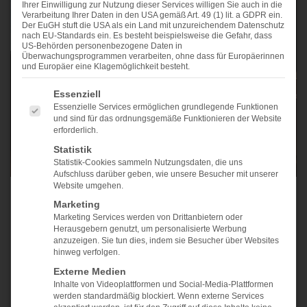
Ihrer Einwilligung zur Nutzung dieser Services willigen Sie auch in die
Verarbeitung Ihrer Daten in den USA gemäß Art. 49 (1) lit. a GDPR ein.
Der EuGH stuft die USA als ein Land mit unzureichendem Datenschutz
nach EU-Standards ein. Es besteht beispielsweise die Gefahr, dass
US-Behörden personenbezogene Daten in
Überwachungsprogrammen verarbeiten, ohne dass für Europäerinnen
und Europäer eine Klagemöglichkeit besteht.
ES FOLGT EINE LISTE DER SERVICE-GRUPPEN, FÜ
Essenziell
Essenzielle Services ermöglichen grundlegende Funktionen
und sind für das ordnungsgemäße Funktionieren der Website
erforderlich.
Statistik
Statistik-Cookies sammeln Nutzungsdaten, die uns
Aufschluss darüber geben, wie unsere Besucher mit unserer
Website umgehen.
Sieger in der Kategorie IT-Dokumentation und
Marketing
Marketing Services werden von Drittanbietern oder
gewinner des Publikumspreises. Die I-Doit
Herausgebern genutzt, um personalisierte Werbung
Anwenderkonferenz fand dieses Jahr in der Classic
anzuzeigen. Sie tun dies, indem sie Besucher über Websites
Remise in Düsseldorf statt und es wurde zum ersten
hinweg verfolgen.
mal der I-doit Projekt Award vergeben. Bei diesem
Externe Medien
Inhalte von Videoplattformen und Social-Media-Plattformen
Wettbewerb der Synectics GmbH konnten die
werden standardmäßig blockiert. Wenn externe Services
Teilnehmer in den Kategorien: IT-Dokumentation,