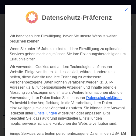
Zum
E-MAIL
0511 911 60875
Mit die
Inhalt
Datenschutz-Präferenz
springen
TERMIN
Wir benötigen Ihre Einwilligung, bevor Sie unsere Website weiter
TERMIN VEREINBAREN
besuchen können.
Wenn Sie unter 16 Jahre alt sind und Ihre Einwilligung zu optionalen
Services geben möchten, müssen Sie Ihre Erziehungsberechtigten um
Erlaubnis bitten.
Wir verwenden Cookies und andere Technologien auf unserer
Website. Einige von ihnen sind essenziell, während andere uns
IT-DOKUMENTATION
helfen, diese Website und Ihre Erfahrung zu verbessern.
i-doit Anwenderkonferenz 2017
Personenbezogene Daten können verarbeitet werden (z. B. IP-
Adressen), z. B. für personalisierte Anzeigen und Inhalte oder die
Messung von Anzeigen und Inhalten.
Weitere Informationen über die
Verwendung Ihrer Daten finden Sie in unserer
Datenschutzerklärung
.
VERÖFFENTLICHT AM
31/01/2018
VON
PATTRICK BLUHM
Es besteht keine Verpflichtung, in die Verarbeitung Ihrer Daten
einzuwilligen, um dieses Angebot zu nutzen.
Sie können Ihre Auswahl
jederzeit unter
Einstellungen
widerrufen oder anpassen.
Bitte
beachten Sie, dass aufgrund individueller Einstellungen
31
möglicherweise nicht alle Funktionen der Website verfügbar sind.
Jan.
Einige Services verarbeiten personenbezogene Daten in den USA. Mit